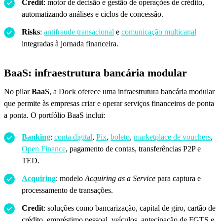
Credit
: motor de decisão e gestão de operações de crédito,
automatizando análises e ciclos de concessão.
Risks
:
antifraude transacional
e
comunicação multicanal
integradas à jornada financeira.
BaaS: infraestrutura bancária modular
No pilar
BaaS
, a Dock oferece uma infraestrutura bancária modular
que permite às empresas criar e operar serviços financeiros de ponta
a ponta. O portfólio BaaS inclui:
Banking
:
conta digital
,
Pix
,
boleto
,
marketplace de vouchers
,
Open Finance
, pagamento de contas, transferências P2P e
TED.
Acquiring
: modelo
Acquiring as a Service
para captura e
processamento de transações.
Credit
: soluções como bancarização, capital de giro, cartão de
crédito, empréstimo pessoal, veículos, antecipação de FGTS e