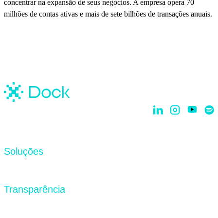
concentrar na expansão de seus negócios. A empresa opera 70
milhões de contas ativas e mais de sete bilhões de transações anuais.
Soluções
Dock Core
Transparência
Cards & Credit
Fraud Prevention
Portal de Privacidade