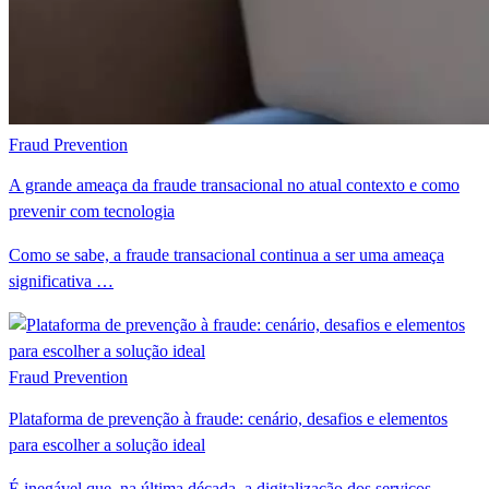
Fraud Prevention
A grande ameaça da fraude transacional no atual contexto e como
prevenir com tecnologia
Como se sabe, a fraude transacional continua a ser uma ameaça
significativa …
Fraud Prevention
Plataforma de prevenção à fraude: cenário, desafios e elementos
para escolher a solução ideal
É inegável que, na última década, a digitalização dos serviços