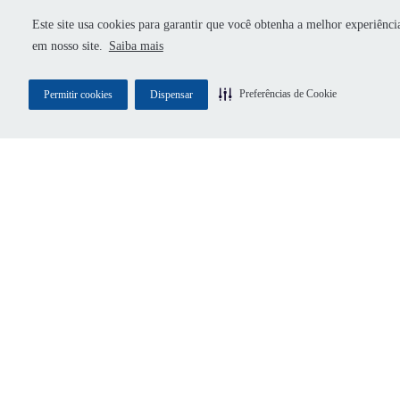
Este site usa cookies para garantir que você obtenha a melhor experiênci
em nosso site.
Saiba mais
CONCORDO EM RECEBER COMUNICAÇÕES 
DOCK E AUTORIZO O COMPARTILHAMENT
DOS MEUS DADOS COM PARCEIROS DA DO
Preferências de Cookie
Permitir cookies
Dispensar
EXCLUSIVAMENTE PARA CONTINUIDADE D
ATENDIMENTO.
Nome completo
*
E-mail corporativo
*