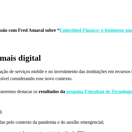
essão com Fred Amaral sobre “
Embedded Finance: o fenômeno que
mais digital
ização de serviços mobile e no investimento das instituições em recursos
ssível considerando esse novo contexto.
queremos destacar os
resultados da
pesquisa Febraban de Tecnologi
);
as pelo contexto da pandemia e do auxílio emergencial;