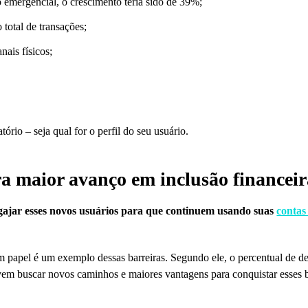
 emergencial, o crescimento teria sido de 39%;
total de transações;
nais físicos;
tório – seja qual for o perfil do seu usuário.
ara maior avanço em inclusão financei
ngajar esses novos usuários para que continuem usando suas
contas 
m papel é um exemplo dessas barreiras. Segundo ele, o percentual de d
vem buscar novos caminhos e maiores vantagens para conquistar esses b