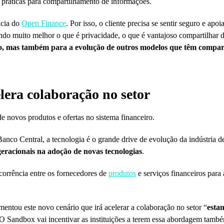
 práticas para compartilhamento de informações.
ncia do
Open Finance
. Por isso, o cliente precisa se sentir seguro e apo
endo muito melhor o que é privacidade, o que é vantajoso compartilhar 
eiro, mas também para a evolução de outros modelos que têm compa
lera colaboração no setor
 novos produtos e ofertas no sistema financeiro.
nco Central, a tecnologia é o grande drive de evolução da indústria d
 geracionais na adoção de novas tecnologias
.
corrência entre os fornecedores de
produtos
e serviços financeiros para 
ntou este novo cenário que irá acelerar a colaboração no setor “
esta
 O Sandbox vai incentivar as instituições a terem essa abordagem tamb