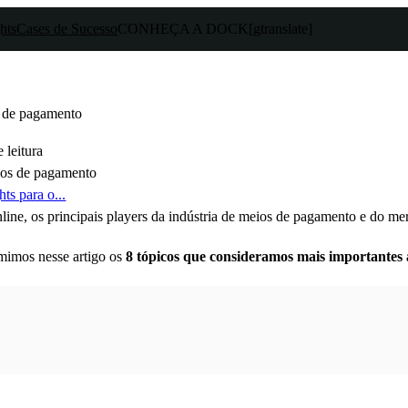
hts
Cases de Sucesso
CONHEÇA A DOCK
[gtranslate]
s de pagamento
 leitura
ts para o...
e, os principais players da indústria de meios de pagamento e do merc
mimos nesse artigo os
8 tópicos que consideramos mais importantes a