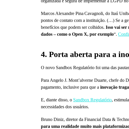
organizada e segura de implementar a LGPD no s
Marcos Alexandre Pina Cavagnoli, do Itaú Unib
pontos de contato com a instituição. (…) Se a g
benefícios que podem ser colhidos.
Isso vai se
dados – como o Open X, por exemplo
“.
Confir
4. Porta aberta para a i
O novo Sandbox Regulatório foi uma das pautas d
Para Angelo J. Mont’alverne Duarte, chefe do D
pagamento, inclusive para que a
inovação traga
E, diante disso, o
Sandbox Regulatório
, estimul
necessidades dos usuários.
Bruno Diniz, diretor da Financial Data & Techno
para uma realidade muito mais plataformizad