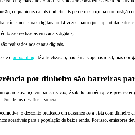
bile banking mais que dobrou. Mesmo sem considerar o efeito do auxílio
nsão, enquanto os canais tradicionais perdem espaço na composição do 
bancárias nos canais digitais foi 14 vezes maior que a quantidade dos ca
édito são realizadas em canais digitais;
ão realizados nos canais digitais.
desde o
onboarding
até a fidelização, não é mais apenas ideal, mas obriga
eferência por dinheiro são barreiras p
 um grande avanço em bancarização, é sabido também que
é preciso e
s têm alguns desafios a superar.
Locomotiva, o desconto praticado em pagamentos à vista com dinheiro e
tos acessíveis para a população de baixa renda. Por isso, emissores de