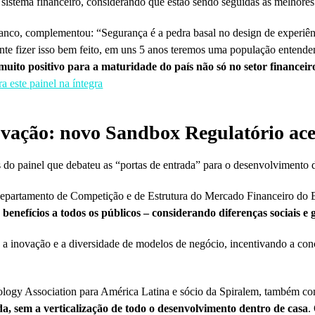
istema financeiro, considerando que estão sendo seguidas as melhores
anco, complementou: “Segurança é a pedra basal no design de experiê
ente fizer isso bem feito, em uns 5 anos teremos uma população entend
r muito positivo para a maturidade do país não só no setor financ
a este painel na íntegra
novação: novo Sandbox Regulatório ace
o painel que debateu as “portas de entrada” para o desenvolvimento de
epartamento de Competição e de Estrutura do Mercado Financeiro do Ba
 benefícios a todos os públicos – considerando diferenças sociais e
a a inovação e a diversidade de modelos de negócio, incentivando a con
logy Association para América Latina e sócio da Spiralem, também come
a, sem a verticalização de todo o desenvolvimento dentro de casa
.