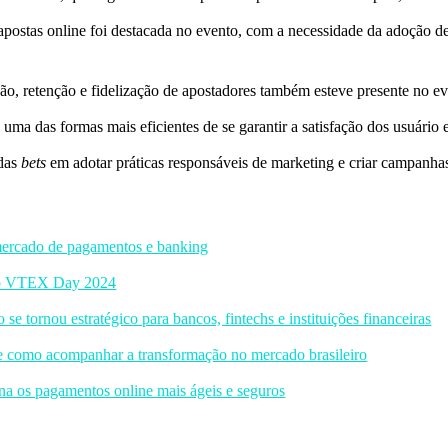
apostas online foi destacada no evento, com a necessidade da adoção de
ão, retenção e fidelização de apostadores também esteve presente no ev
 uma das formas mais eficientes de se garantir a satisfação dos usuári
 das
bets
em adotar práticas responsáveis de marketing e criar campanhas
mercado de pagamentos e banking
r do VTEX Day 2024
 se tornou estratégico para bancos, fintechs e instituições financeiras
 e como acompanhar a transformação no mercado brasileiro
rna os pagamentos online mais ágeis e seguros