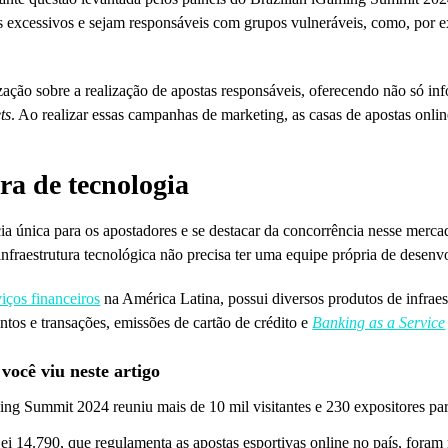
s excessivos e sejam responsáveis com grupos vulneráveis, como, por 
ção sobre a realização de apostas responsáveis, oferecendo não só inf
ts
. Ao realizar essas campanhas de marketing, as casas de apostas onl
ra de tecnologia
a única para os apostadores e se destacar da concorrência nesse merc
nfraestrutura tecnológica não precisa ter uma equipe própria de desenvo
viços financeiros
na América Latina, possui diversos produtos de infraes
tos e transações, emissões de cartão de crédito e
Banking as a Service
ocê viu neste artigo
g Summit 2024 reuniu mais de 10 mil visitantes e 230 expositores para d
i 14.790, que regulamenta as apostas esportivas online no país, foram 