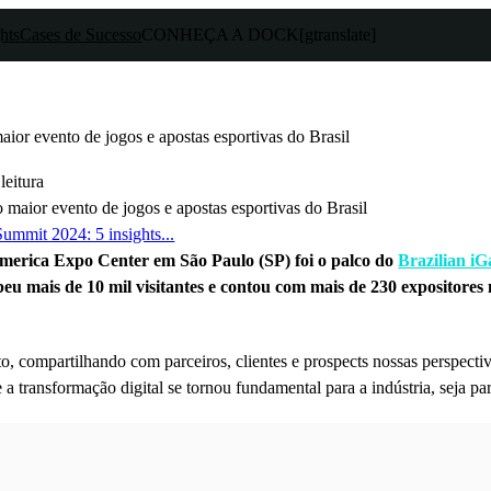
hts
Cases de Sucesso
CONHEÇA A DOCK
[gtranslate]
ior evento de jogos e apostas esportivas do Brasil
leitura
ummit 2024: 5 insights...
samerica Expo Center em São Paulo (SP) foi o palco do
Brazilian i
eu mais de 10 mil visitantes e contou com mais de 230 expositores na
, compartilhando com parceiros, clientes e prospects nossas perspectiv
 a transformação digital se tornou fundamental para a indústria, seja pa