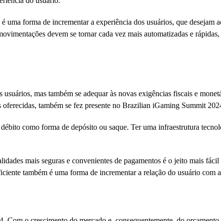
periência do usuário.
o, é uma forma de incrementar a experiência dos usuários, que desejam
 movimentações devem se tornar cada vez mais automatizadas e rápidas,
os usuários, mas também se adequar às novas exigências fiscais e monet
s oferecidas, também se fez presente no Brazilian iGaming Summit 202
 débito como forma de depósito ou saque. Ter uma infraestrutura tecno
alidades mais seguras e convenientes de pagamentos é o jeito mais fácil 
eficiente também é uma forma de incrementar a relação do usuário com a
24. Com o crescimento do mercado e, consequentemente, do orçamento p