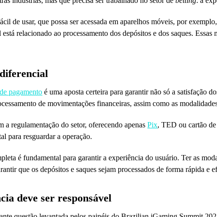
s indústrias, mas que precisa ser trabalhado no setor de
betting
: a ex
fácil de usar, que possa ser acessada em aparelhos móveis, por exempl
l está relacionado ao processamento dos depósitos e dos saques. Essas
diferencial
 de pagamento
é uma aposta certeira para garantir não só a satisfação d
rocessamento de movimentações financeiras, assim como as modalidade
m a regulamentação do setor, oferecendo apenas
Pix
, TED ou cartão de
al para resguardar a operação.
mpleta é fundamental para garantir a experiência do usuário. Ter as mod
arantir que os depósitos e saques sejam processados de forma rápida e 
ncia deve ser responsável
tante questão levantada pelos painéis do Brazilian iGaming Summit 20