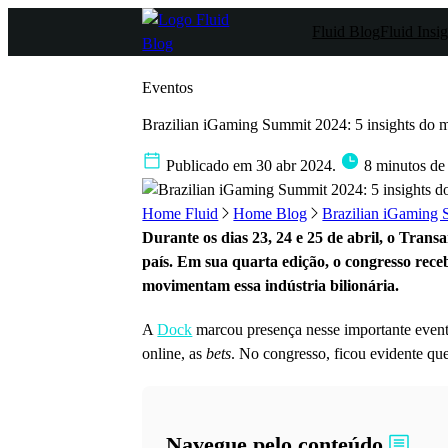
Fluid Blog
Fluid Insig
Eventos
Brazilian iGaming Summit 2024: 5 insights do ma
Publicado em 30 abr 2024.
8 minutos de 
Home Fluid
Home Blog
Brazilian iGaming S
Durante os dias 23, 24 e 25 de abril, o Tran
país. Em sua quarta edição, o congresso receb
movimentam essa indústria bilionária.
A
Dock
marcou presença nesse importante evento
online, as
bets
. No congresso, ficou evidente que
Navegue pelo conteúdo