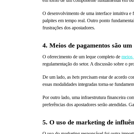
em torno de um componente fundamental em outra
O desenvolvimento de uma interface intuitiva e 
palpites em tempo real. Outro ponto fundamenta
frustrações dos apostadores.
4. Meios de pagamentos são um 
O oferecimento de um leque completo de
meios
regulamentação do setor. A discussão sobre o p
De um lado, as
bets
precisam estar de acordo co
essas modalidades integradas torna-se fundament
Por outro lado, uma infraestrutura financeira co
preferências dos apostadores serão atendidas. G
5. O uso de marketing de influê
O uso do marketing responsável foi outra impor