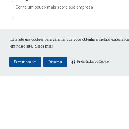
CONCORDO EM RECEBER COMUNICAÇÕES 
DOCK E AUTORIZO O COMPARTILHAMENT
Este site usa cookies para garantir que você obtenha a melhor experiênci
DOS MEUS DADOS COM PARCEIROS DA DO
em nosso site.
Saiba mais
EXCLUSIVAMENTE PARA CONTINUIDADE D
ATENDIMENTO.
Preferências de Cookie
Permitir cookies
Dispensar
Nome completo
*
E-mail corporativo
*