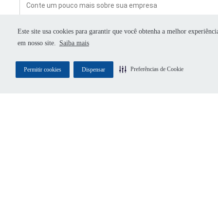
Este site usa cookies para garantir que você obtenha a melhor experiênci
em nosso site.
Saiba mais
CONCORDO EM RECEBER COMUNICAÇÕES 
DOCK E AUTORIZO O COMPARTILHAMENT
DOS MEUS DADOS COM PARCEIROS DA DO
Preferências de Cookie
Permitir cookies
Dispensar
EXCLUSIVAMENTE PARA CONTINUIDADE D
ATENDIMENTO.
Nome completo
*
E-mail corporativo
*