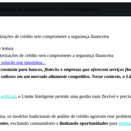
hts
Cases de Sucesso
CONHEÇA A DOCK
[gtranslate]
rizações de crédito sem comprometer a segurança financeira
 leitura
a solução que maximiza...
onstante para bancos, fintechs e empresas que oferecem serviços fin
os valiosos em um mercado altamente competitivo. Nesse contexto, o L
artificial
, o Limite Inteligente permite uma gestão mais flexível e preci
na, os modelos tradicionais de análise de crédito agravam esse problem
entes
, excluindo consumidores e
limitando oportunidades
para
institu