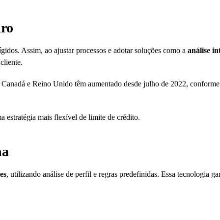
iro
ígidos. Assim, ao ajustar processos e adotar soluções como a
análise in
cliente.
EUA, Canadá e Reino Unido têm aumentado desde julho de 2022, confor
stratégia mais flexível de limite de crédito.
na
es
, utilizando análise de perfil e regras predefinidas. Essa tecnologia g