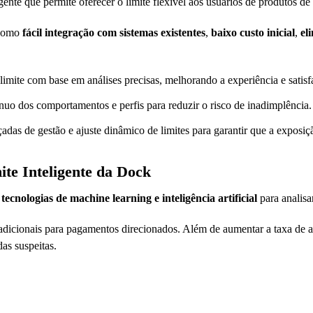
ente que permite oferecer o limite flexível aos usuários de produtos de 
 como
fácil integração com sistemas existentes
,
baixo custo inicial
,
el
imite com base em análises precisas, melhorando a experiência e satisfa
uo dos comportamentos e perfis para reduzir o risco de inadimplência.
das de gestão e ajuste dinâmico de limites para garantir que a exposição 
te Inteligente da Dock
e
tecnologias de machine learning e inteligência artificial
para analisa
 adicionais para pagamentos direcionados. Além de aumentar a taxa de 
as suspeitas.