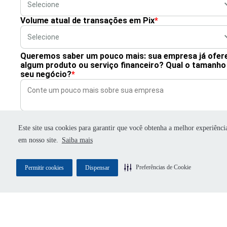
Volume atual de transações em Pix
*
Queremos saber um pouco mais: sua empresa já ofer
algum produto ou serviço financeiro? Qual o tamanho
seu negócio?
*
Este site usa cookies para garantir que você obtenha a melhor experiênci
CONCORDO EM RECEBER COMUNICAÇÕES 
em nosso site.
Saiba mais
DOCK E AUTORIZO O COMPARTILHAMENT
DOS MEUS DADOS COM PARCEIROS DA DO
EXCLUSIVAMENTE PARA CONTINUIDADE D
Preferências de Cookie
Permitir cookies
Dispensar
ATENDIMENTO.